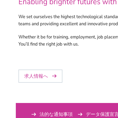
Enabling brighter futures with
We set ourselves the highest technological standa
teams and providing excellent and innovative prod
Whether it be for training, employment, job placeme
You’ll find the right job with us.
求人情報へ
法的な通知事項
データ保護宣