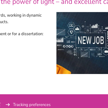
 the power of light – and excellent c
rds, working in dynamic
ucts.
nt or for a dissertation:
言
Tracking preferences