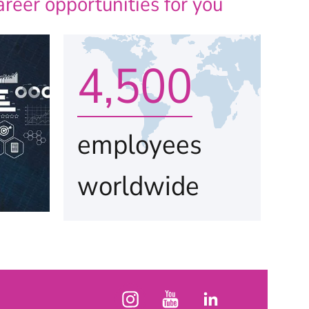
areer opportunities for you
4,500
employees
worldwide