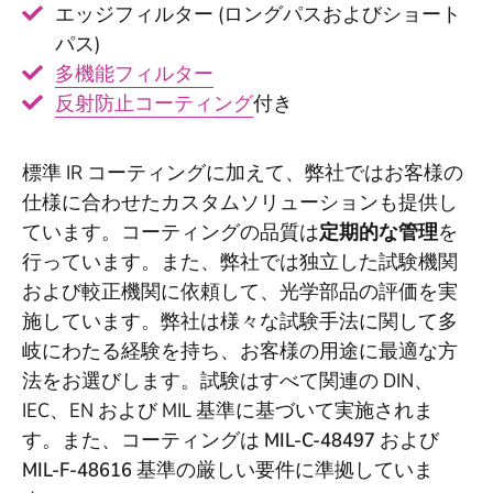
エッジフィルター (ロングパスおよびショート
パス)
多機能フィルター
反射防止コーティング
付き
標準 IR コーティングに加えて、弊社ではお客様の
仕様に合わせたカスタムソリューションも提供し
ています。コーティングの品質は
定期的な管理
を
行っています。また、弊社では独立した試験機関
および較正機関に依頼して、光学部品の評価を実
施しています。弊社は様々な試験手法に関して多
岐にわたる経験を持ち、お客様の用途に最適な方
法をお選びします。試験はすべて関連の DIN、
IEC、EN および MIL 基準に基づいて実施されま
す。また、コーティングは
MIL-C-48497
および
MIL-F-48616
基準の厳しい要件に準拠していま