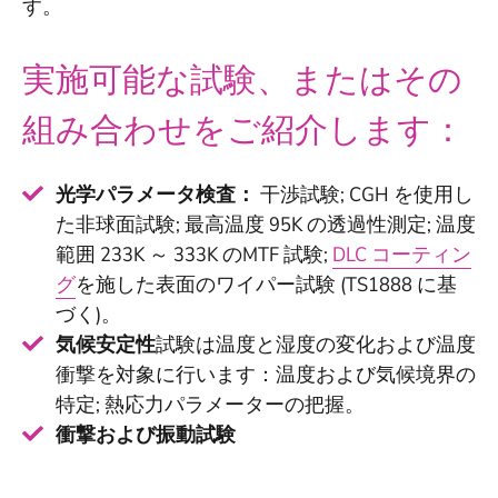
す。
実施可能な試験、またはその
組み合わせをご紹介します：
光学パラメータ検査：
干渉試験; CGH を使用し
た非球面試験; 最高温度 95K の透過性測定; 温度
範囲 233K ～ 333K のMTF 試験;
DLC コーティン
グ
を施した表面のワイパー試験 (TS1888 に基
づく)。
気候安定性
試験は温度と湿度の変化および温度
衝撃を対象に行います：温度および気候境界の
特定; 熱応力パラメーターの把握。
衝撃および振動試験