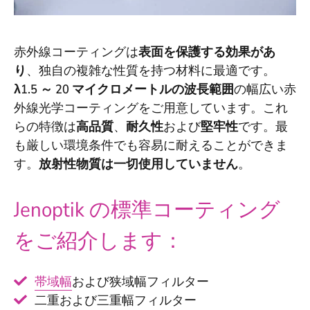
赤外線コーティングは
表面を保護する効果があ
り
、独自の複雑な性質を持つ材料に最適です。
λ1.5 ～ 20 マイクロメートルの波長範囲
の幅広い赤
外線光学コーティングをご用意しています。これ
らの特徴は
高品質
、
耐久性
および
堅牢性
です。最
も厳しい環境条件でも容易に耐えることができま
す。
放射性物質は一切使用していません
。
Jenoptik の標準コーティング
をご紹介します：
帯域幅
および狭域幅フィルター
二重および三重幅フィルター