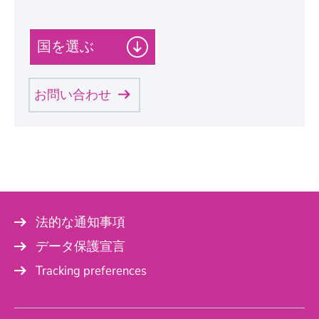
カ
テ
ゴ
リ
お問い合わせ
ー
を
個人情報
選
択
S
し
Mr.
a
て
l
u
く
t
Mrs.
だ
a
t
法的な通知事項
さ
i
い
o
Name
*
データ保護宣言
n
。
Tracking preferences
Company