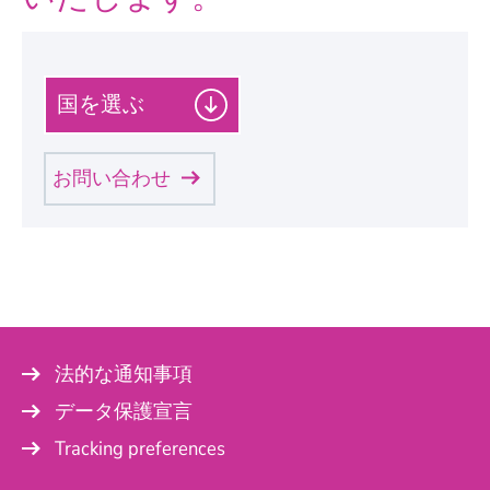
カ
テ
ゴ
リ
お問い合わせ
ー
を
個人情報
選
択
S
し
Mr.
a
て
l
u
く
t
Mrs.
だ
a
t
法的な通知事項
さ
i
い
o
Name
*
データ保護宣言
n
。
Tracking preferences